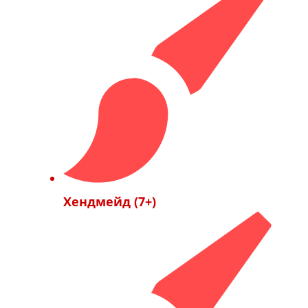
Хендмейд (7+)