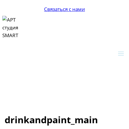
Перейти
Связаться с нами
к
содержимому
drinkandpaint_main